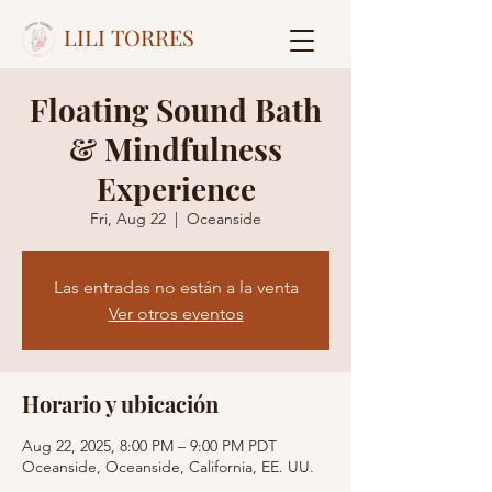
LILI TORRES
Floating Sound Bath
& Mindfulness
Experience
Fri, Aug 22
  |  
Oceanside
Las entradas no están a la venta
Ver otros eventos
Horario y ubicación
Aug 22, 2025, 8:00 PM – 9:00 PM PDT
Oceanside, Oceanside, California, EE. UU.