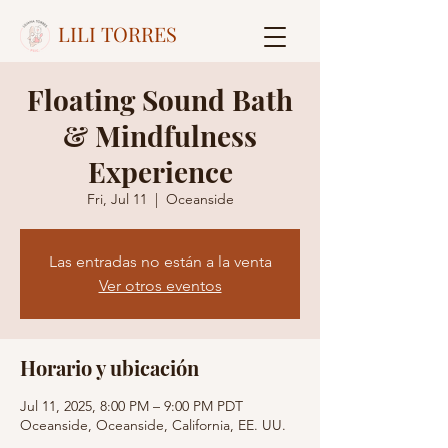
LILI TORRES
Floating Sound Bath
& Mindfulness
Experience
Fri, Jul 11
  |  
Oceanside
Las entradas no están a la venta
Ver otros eventos
Horario y ubicación
Jul 11, 2025, 8:00 PM – 9:00 PM PDT
Oceanside, Oceanside, California, EE. UU.